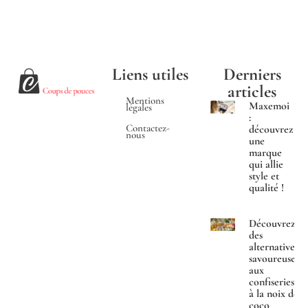
Liens utiles
Derniers
articles
Mentions
Maxemoi
légales
:
Contactez-
découvrez
nous
une
marque
qui allie
style et
qualité !
Découvrez
des
alternatives
savoureuses
aux
confiseries
à la noix de
coco